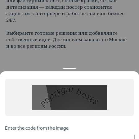
или фактурный холст, сочные краски, чёткая
детализация — каждый постер становится
акцентом в интерьере и работает на ваш бизнес
24/7.
Выбирайте готовые решения или добавляйте
собственные идеи. Доставляем заказы по Москве
и во все регионы России.
КОНТАКТЫ
ПРОДУКЦИЯ
+7 925 282 34 40
Каталог
info@st-dialog.ru
Цены
Все контакты
ИНФОРМАЦИЯ
ДОКУМЕНТЫ