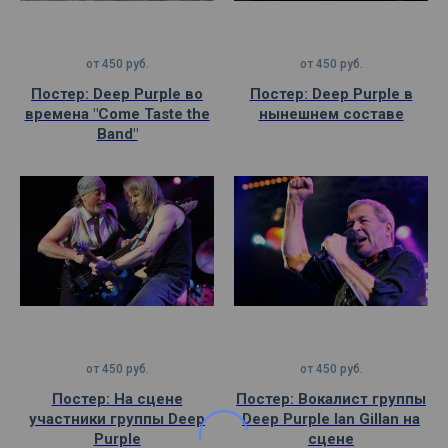
от
450
руб.
от
450
руб.
Постер: Deep Purple во
Постер: Deep Purple в
времена "Come Taste the
нынешнем составе
Band"
от
450
руб.
от
450
руб.
Постер: На сцене
Постер: Вокалист группы
участники группы Deep
Deep Purple Ian Gillan на
Purple
сцене