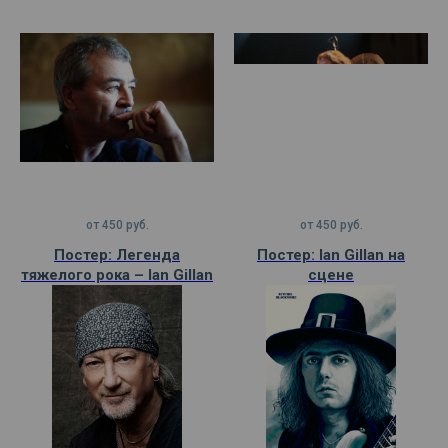
от
450
руб.
от
450
руб.
Постер: Легенда
Постер: Ian Gillan на
тяжелого рока – Ian Gillan
сцене