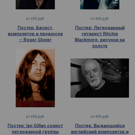
от
450
руб.
от
450
руб.
Постер: Басист,
Постер: Легендарный
композитор и продюсер
гитарист Ritchie
– Roger Glover
Blackmore, рисунок на
холсте
от
450
руб.
от
450
руб.
Постер: Ian Gillan солист
Постер: Выдающийся
легендарной группы
английский композитор и