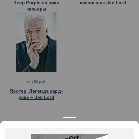
Deep Purple на пике
клавишник Jon Lord
карьеры
от
450
руб.
Постер: Легенда хард-
рока – Jon Lord