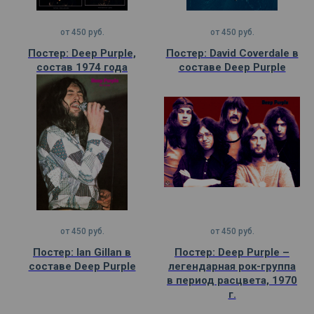
от
450
руб.
от
450
руб.
Постер: Deep Purple,
Постер: David Coverdale в
состав 1974 года
составе Deep Purple
от
450
руб.
от
450
руб.
Постер: Ian Gillan в
Постер: Deep Purple –
составе Deep Purple
легендарная рок-группа
в период расцвета, 1970
г.