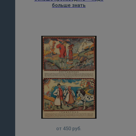
больше знать
от
450
руб.