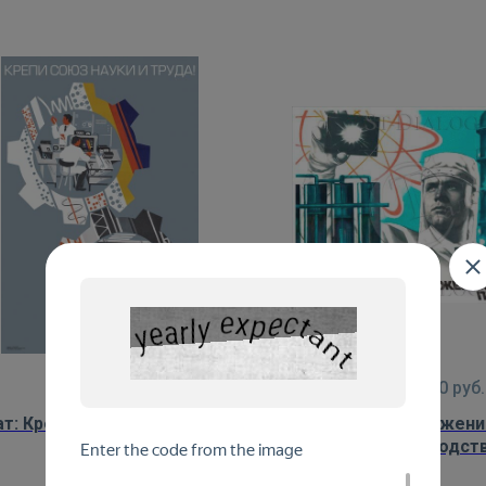
от
450
руб.
от
450
руб.
т: Крепи союз науки и труда!
Плакат: Достижени
производств