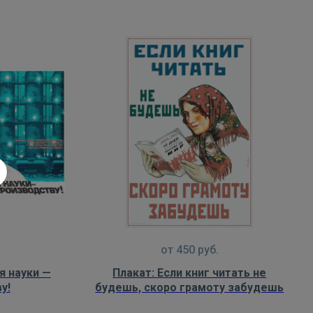
от
450
руб.
я науки —
Плакат: Если книг читать не
у!
будешь, скоро грамоту забудешь