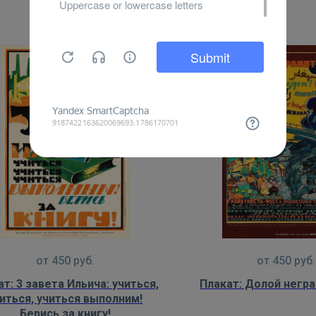
от
450
руб.
от
450
руб.
т: 3 завета Ильича: учиться,
Плакат: Долой негр
иться, учиться выполним!
Берись за книгу!