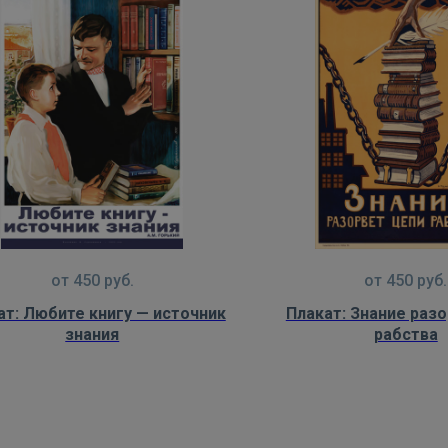
от
450
руб.
от
450
руб.
ат: Любите книгу — источник
Плакат: Знание раз
знания
рабства