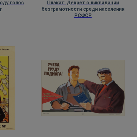
сюду голос
Плакат: Декрет о ликвидации
г
безграмотности среди населения
РСФСР