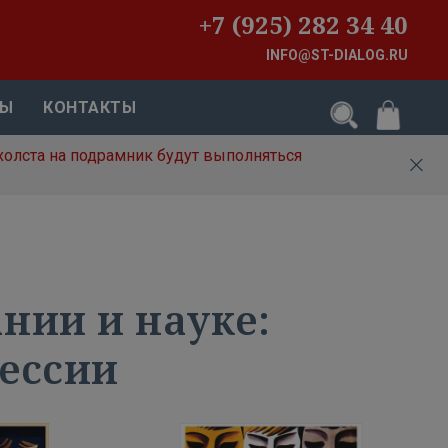
+7 (925) 282 34 40
INFO@ST-DIALOG.RU
ВЫ
КОНТАКТЫ
холста на подрамник будут выполняться
нии и науке:
фессии