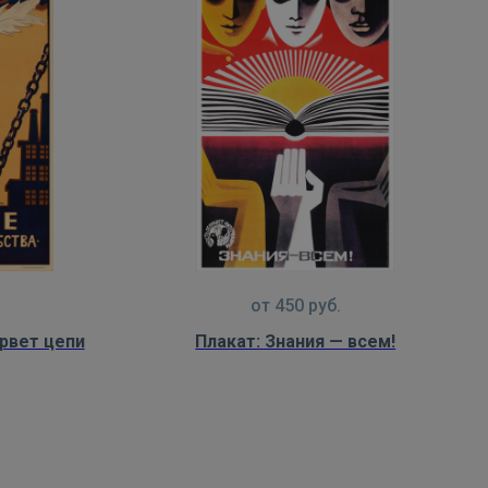
от
450
руб.
орвет цепи
Плакат: Знания — всем!