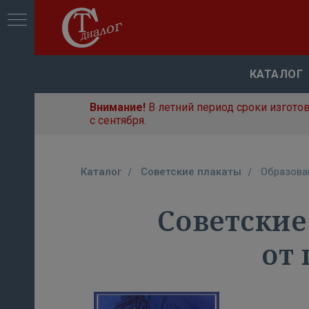
КАТАЛОГ
Внимание!
В летний период сроки изгото
с сентября.
Каталог
Советские плакаты
Образован
/
/
Советские
от