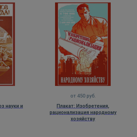
от
450
руб.
з науки и
Плакат: Изобретения,
рационализация народному
хозяйству