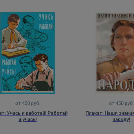
от
450
руб.
от
450
руб.
ат: Учись и работай! Работай
Плакат: Наши знани
и учись!
народу!