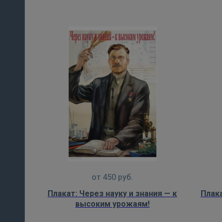
от
450
руб.
Плакат: Через науку и знания — к
Плака
высоким урожаям!