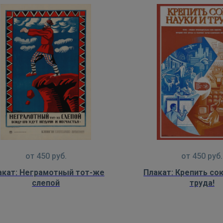
от
450
руб.
от
450
руб.
акат: Неграмотный тот-же
Плакат: Крепить сою
слепой
труда!