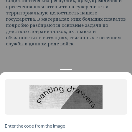
Социалистических республик, предупреждения и
пресечения посягательств на суверенитет и
территориальную целостность нашего
государства. В материалах этих больших плакатов
подробно разбираются основные задачи по
действию пограничников, их правах и
обязанностях в ситуациях, связанных с несением
службы в данном роде войск.
КОНТАКТЫ
ПРОДУКЦИЯ
+7 925 282 34 40
Каталог
info@st-dialog.ru
Цены
Все контакты