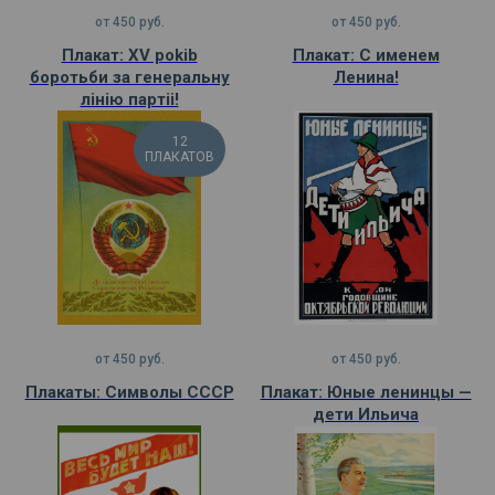
от
450
руб.
от
450
руб.
Плакат: XV pokib
Плакат: С именем
боротьби за генеральну
Ленина!
лiнiю партii!
12
ПЛАКАТОВ
от
450
руб.
от
450
руб.
Плакаты: Символы СССР
Плакат: Юные ленинцы —
дети Ильича