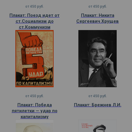
от
450
руб.
от
450
руб.
Плакат: Поезд идет от
Плакат: Никита
ст.Социализм до
Сергеевич Хрущев
ст.Коммунизм
от
450
руб.
от
450
руб.
Плакат: Победа
Плакат: Брежнев Л.И.
пятилетки — удар по
капитализму