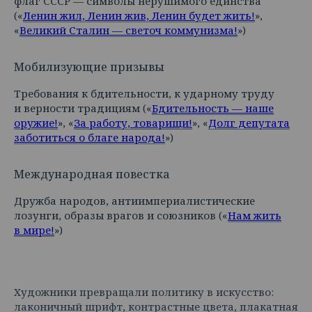
флаг СССР — символы нерушимого единства
(«
Ленин жил, Ленин жив, Ленин будет жить!
»,
«
Великий Сталин — светоч коммунизма!
»)
Мобилизующие призывы
Требования к бдительности, к ударному труду
и верности традициям («
Бдительность — наше
оружие!
», «
За работу, товарищи!
», «
Долг депутата
заботиться о благе народа!
»)
Международная повестка
Дружба народов, антиимпериалистические
лозунги, образы врагов и союзников («
Нам жить
в мире!
»)
Художники превращали политику в искусство:
лаконичный шрифт, контрастные цвета, плакатная