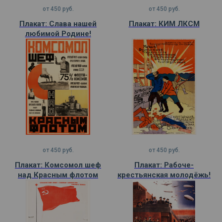
от
450
руб.
от
450
руб.
Плакат: Слава нашей
Плакат: КИМ ЛКСМ
любимой Родине!
от
450
руб.
от
450
руб.
Плакат: Комсомол шеф
Плакат: Рабоче-
над Красным флотом
крестьянская молодёжь!