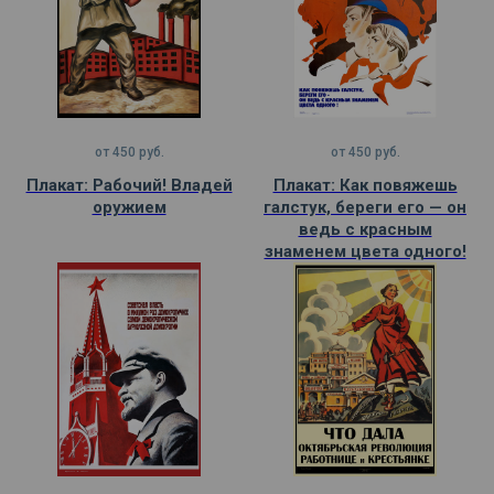
от
450
руб.
от
450
руб.
Плакат: Рабочий! Владей
Плакат: Как повяжешь
оружием
галстук, береги его — он
ведь с красным
знаменем цвета одного!