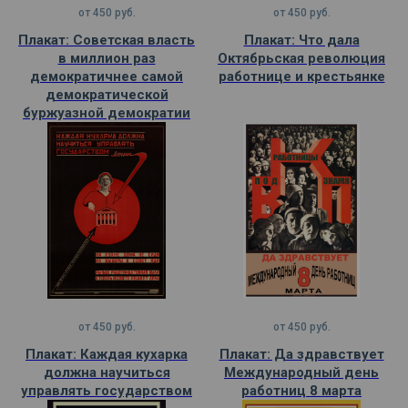
от
450
руб.
от
450
руб.
Плакат: Советская власть
Плакат: Что дала
в миллион раз
Октябрьская революция
демократичнее самой
работнице и крестьянке
демократической
буржуазной демократии
от
450
руб.
от
450
руб.
Плакат: Каждая кухарка
Плакат: Да здравствует
должна научиться
Международный день
управлять государством
работниц 8 марта