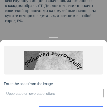
всю глубину эмоций и значения, заложенного
в каждом образе. СТ-Диалог печатает плакаты
советской пропаганды как музейные экспонаты —
купите историю в деталях, доставим в любой
город РФ.
КОНТАКТЫ
ПРОДУКЦИЯ
+7 925 282 34 40
Каталог
info@st-dialog.ru
Цены
Все контакты
ИНФОРМАЦИЯ
ДОКУМЕНТЫ
О нас
Публичная оферта
Отзывы
Пользовательское соглашение