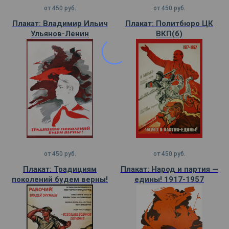
от
450
руб.
от
450
руб.
Плакат: Владимир Ильич
Плакат: Политбюро ЦК
Ульянов-Ленин
ВКП(б)
от
450
руб.
от
450
руб.
Плакат: Традициям
Плакат: Народ и партия —
поколений будем верны!
едины! 1917-1957