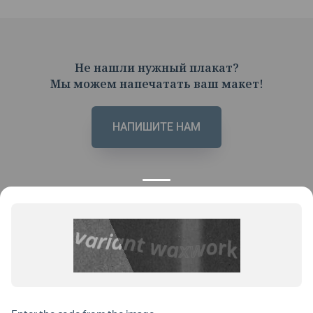
Не нашли нужный плакат?
Мы можем напечатать ваш макет!
НАПИШИТЕ НАМ
КОНТАКТЫ
ПРОДУКЦИЯ
+7 925 282 34 40
Каталог
info@st-dialog.ru
Цены
Все контакты